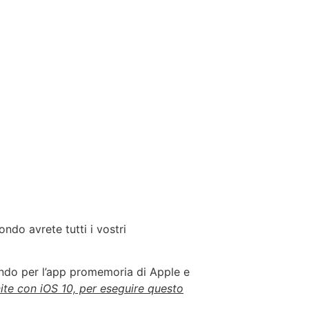
ndo avrete tutti i vostri
ndo per l’app promemoria di Apple e
ite con iOS 10, per eseguire questo