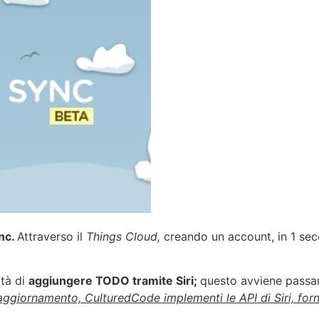
nc.
Attraverso il
Things Cloud,
creando un account, in 1 seco
ità di
aggiungere TODO tramite Siri;
questo avviene passa
aggiornamento, CulturedCode implementi le API di Siri, forn