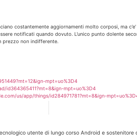
asciano costantemente aggiornamenti molto corposi, ma c’e
sere notificati quando dovuto. L’unico punto dolente secondo
 prezzo non indifferente.
407951449?mt=12&ign-mpt=uo%3D4
r-ipad/id364365411?mt=8&ign-mpt=uo%3D4
pple.com/us/app/things/id284971781?mt=8&ign-mpt=uo%3D
tecnologico utente di lungo corso Android e sostenitore 