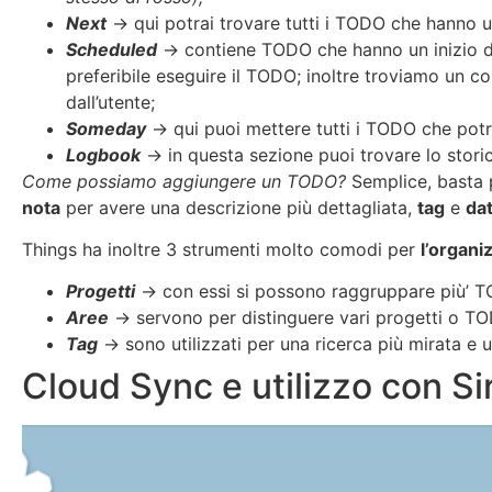
Next
-> qui potrai trovare tutti i TODO che hanno
Scheduled
-> contiene TODO che hanno un inizio defin
preferibile eseguire il TODO; inoltre troviamo un 
dall’utente;
Someday
-> qui puoi mettere tutti i TODO che potr
Logbook
-> in questa sezione puoi trovare lo storic
Come possiamo aggiungere un TODO?
Semplice, basta p
nota
per avere una descrizione più dettagliata,
tag
e
da
Things ha inoltre 3 strumenti molto comodi per
l’organi
Progetti
-> con essi si possono raggruppare più’ TO
Aree
-> servono per distinguere vari progetti o TODO
Tag
-> sono utilizzati per una ricerca più mirata 
Cloud Sync e utilizzo con Sir