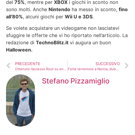
del
75%
, mentre per
XBOX
i giochi in sconto non
sono molti. Anche
Nintendo
ha messo in sconto,
fino
all’80%
, alcuni giochi per
Wii U e 3DS
.
Se volete acquistare un videogame non lasciatevi
sfuggire le offerte che vi ho riportato nell’articolo. La
redazione di
TechnoBlitz.it
vi augura un buon
Halloween.
PRECEDENTE
SUCCESSIVO
Ottenuto l’accesso Root su entrambi i modelli di Pixel
Forte terremoto a Norcia, dubbi sulla magnitudo.
Stefano Pizzamiglio