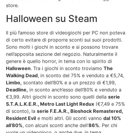
store.
Halloween su Steam
Il più famoso store di videogiochi per PC non poteva
di certo evitare di proporre sconti sui suoi prodotti.
Sono molti i giochi in sconto e si possono trovare
nell’apposita sezione del negozio. Naturalmente il
genere è quello horror, in tema con lo spirito di
Halloween
. Tra i giochi in sconto troviamo
The
Walking Dead
, in sconto del 75% e venduto a €5,74,
Limbo,
scontato dell’80% e a un prezzo di €1,99,
Deadline,
in sconto anch’esso dell’80% e venduto a
€3,99. Altri giochi in sconto sono quelli della
serie
S.T.A.L.K.E.R., Metro Last Light Redux
(€7,49 e 75%
di sconto), la
serie F.E.A.R., Bioshock Remastered,
Resident Evil
e molti altri. Gli sconti vanno
dal 10%
all’80%
, con alcuni sconti anche dell’
86%
. Per chi
vuole un videogioco, o anche due, in tema